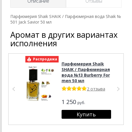
Описание
Отзывы
Парфюмерия Shaik SHAIK / Парфюмерная вода Shaik №
501 Jack Savior 50 мл
Аромат в других вариантах
исполнения
Распродажа
Р
Парфюмерия Shaik
SHAIK / Парфюмерная
вода №13 Burberry For
men 50 мл
2 отзыва
1 250
руб.