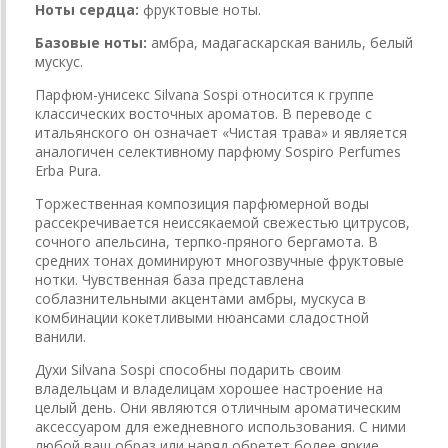
Ноты сердца:
фруктовые ноты.
Базовые ноты:
амбра, мадагаскарская ваниль, белый
мускус.
Парфюм-унисекс Silvana Sospi относится к группе
классических восточных ароматов. В переводе с
итальянского он означает «Чистая трава» и является
аналогичен селективному парфюму Sospiro Perfumes
Erba Pura.
Торжественная композиция парфюмерной воды
рассекречивается неиссякаемой свежестью цитрусов,
сочного апельсина, терпко-пряного бергамота. В
средних тонах доминируют многозвучные фруктовые
нотки. Чувственная база представлена
соблазнительными акцентами амбры, мускуса в
комбинации кокетливыми нюансами сладостной
ванили.
Духи Silvana Sospi способны подарить своим
владельцам и владелицам хорошее настроение на
целый день. Они являются отличным ароматическим
аксессуаром для ежедневного использования. С ними
любой ваш образ или наряд обретет более яркие