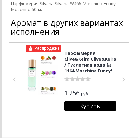
Парфюмерия Silvana Silvana W466 Moschino Funny!
Moschino 50 мл
Аромат в других вариантах
исполнения
Распродажа
Р
Парфюмерия
Clive&Keira Clive&Keira
/ Туалетная вода №
1164 Moschino Funny!
Moschino 30 ml
1 256
руб.