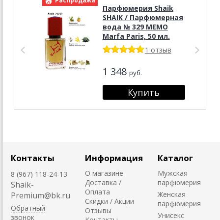
Распродажа
Р
Парфюмерия Shaik
SHAIK / Парфюмерная
вода № 329 MEMO
Marfa Paris, 50 мл.
1 отзыв
1 348
руб.
Контакты
Информация
Каталог
О магазине
Мужская
8 (967) 118-24-13
Доставка /
парфюмерия
Shaik-
Оплата
Женская
Premium@bk.ru
Скидки / Акции
парфюмерия
Обратный
Отзывы
Унисекс
звонок
Контакты