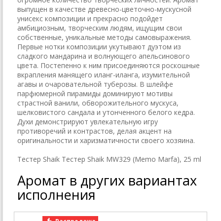
выпущен в качестве древесно-цветочно-мускусной
унисекс композиции и прекрасно подойдет
амбициозным, творческим людям, ищущим свои
собственные, уникальные методы самовыражения.
Первые нотки композиции укутывают дуэтом из
сладкого мандарина и волнующего апельсинового
цвета. Постепенно к ним присоединяются роскошные
вкрапления манящего иланг-иланга, изумительной
агавы и очаровательной туберозы. В шлейфе
парфюмерной пирамиды доминируют мотивы
страстной ванили, обворожительного мускуса,
шелковистого сандала и утонченного белого кедра.
Духи демонстрируют увлекательную игру
противоречий и контрастов, делая акцент на
оригинальности и харизматичности своего хозяина.
Тестер Shaik Тестер Shaik MW329 (Memo Marfa), 25 ml
Аромат в других вариантах
исполнения