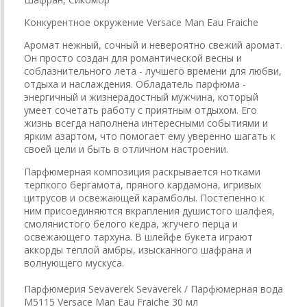
Конкурентное окружение Versace Man Eau Fraiche
Аромат нежный, сочный и невероятно свежий аромат.
Он просто создан для романтической весны и
соблазнительного лета - лучшего времени для любви,
отдыха и наслаждения. Обладатель парфюма -
энергичный и жизнерадостный мужчина, который
умеет сочетать работу с приятным отдыхом. Его
жизнь всегда наполнена интересными событиями и
ярким азартом, что помогает ему уверенно шагать к
своей цели и быть в отличном настроении.
Парфюмерная композиция раскрывается нотками
терпкого бергамота, пряного кардамона, игривых
цитрусов и освежающей карамболы. Постепенно к
ним присоединяются вкрапления душистого шалфея,
смолянистого белого кедра, жгучего перца и
освежающего тархуна. В шлейфе букета играют
аккорды теплой амбры, изысканного шафрана и
волнующего мускуса.
Парфюмерия Sevaverek Sevaverek / Парфюмерная вода
M5115 Versace Man Eau Fraiche 30 мл