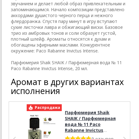
звучанием и делает любой образ привлекательным и
запоминающимся. Начало композиции представлено
аккордами душистого черного перца и нежного
флердоранжа. Спустя пару минут в игру вступают
сухие листочки лавра и обжигающий виски. Базовое
трио из амбровых тонов и соли образует густой,
плотный шлейф. Ароматы относятся к духам и
обогащены эфирными маслами. Конкурентное
окружение: Paco Rabanne Invictus Intense.
Парфюмерия Shaik SHAIK / Парфюмерная вода № 11
Paco Rabanne Invictus Intense, 20 мл.
Аромат в других вариантах
исполнения
Распродажа
Р
Парфюмерия Shaik
SHAIK / Парфюмерная
вода № 11 Paco
Rabanne Invictus
Intense, 50 мл.
9 отзывов