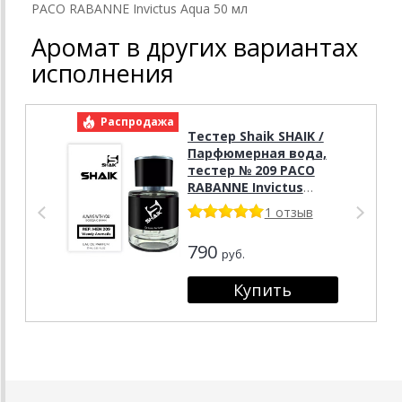
PACO RABANNE Invictus Aqua 50 мл
Аромат в других вариантах
исполнения
Распродажа
Р
Тестер Shaik SHAIK /
Парфюмерная вода,
тестер № 209 PACO
RABANNE Invictus
Aqua, 25 мл. Tester
1 отзыв
790
руб.