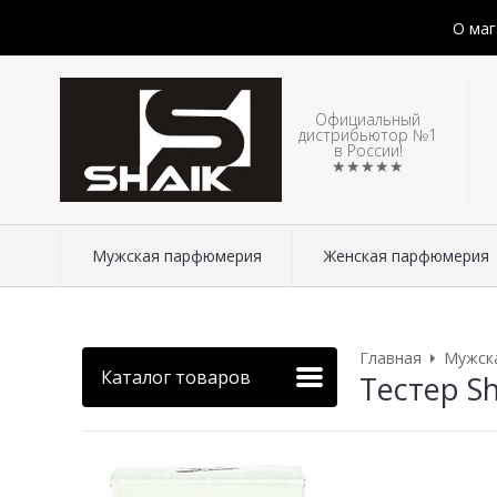
О маг
Официальный
дистрибьютор №1
в России!
★★★★★
Мужская парфюмерия
Женская парфюмерия
Главная
Мужск
Каталог товаров
Тестер Sh