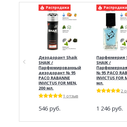
Распродажа
Распродаж
Дезодорант Shaik
Парфюмерия S
SHAIK /
SHAIK /
Парфюмированный
Парфюмерная
дезодорант № 95
№ 95 PACO RA
PACO RABANNE
INVICTUS FOR M
INVICTUS FOR MEN,
мл.
200 мл.
2 
1 отзыв
546
руб.
1 246
руб.