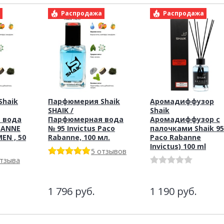
а
Распродажа
Распродажа
haik
Парфюмерия Shaik
Аромадиффузор
SHAIK /
Shaik
 вода
Парфюмерная вода
Аромадиффузор с
BANNE
№ 95 Invictus Paco
палочками Shaik 95
EN , 50
Rabanne, 100 мл.
Paco Rabanne
Invictus) 100 ml
5 отзывов
отзыва
1 796
руб.
1 190
руб.