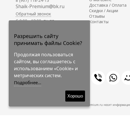
8 (967) 118-24-13
Доставка / Оплата
Shaik-Premium@bk.ru
Скидки / Акции
Обратный звонок
Отзывы
C 9:00 - 18:00, пн-пт
Контакты
С 10:00 - 17:00, сб-вс
Приём заказов на сайте -
Разрешить сайту
круглосуточно.
принимать файлы Cookie?
Продолжая пользоваться
сайтом, вы соглашаетесь с
использованием «Cookie» и
метрических систем.
Подробнее...
© 2009-2026 Shaik-Premium
Хорошо
Shaik-Premium.ru носит информацио
Создано
на платформе