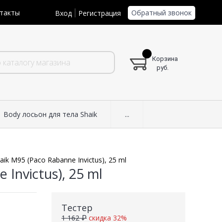
Обратный звонок
такты
Вход
Регистрация
Корзина
руб.
Body лосьон для тела Shaik
...
aik M95 (Paco Rabanne Invictus), 25 ml
Invictus), 25 ml
Тестер
1 162 ₽
скидка 32%