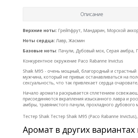
Описание
Верхние ноты:
Грейпфрут, Мандарин, Морской акко
Ноты сердца:
Лавр, Жасмин
Базовые ноты
: Пачули, Дубовый мох, Серая амбра, 
Конкурентное окружение Paco Rabanne Invictus
Shaik M95 - очень мощный, благородный и страстный
мужчина, который не привык останавливаться на пол
сексуальность, что так привлекает сердца очаровате
Начало аромата раскрывается сплетением освежающи
присоединяются вкрапления изысканного лавра и ро
амбры, травянистого пачули, прохладного дубового м
Тестер Shaik Тестер Shaik M95 (Paco Rabanne Invictus),
Аромат в других вариантах