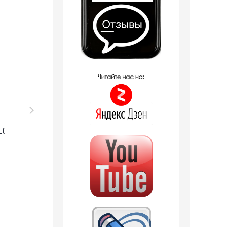
Распродажа
Распродажа
Парфюмерия Shaik
Парфюмерия Shaik
Shaik M95 (Paco
SHAIK /
Rabanne Invictus), 50
Парфюмерная вода
 (
ml NEW
№95 PACO RABANNE
INVICTUS FOR MEN
1 отзыв
20мл
9 отзывов
1 300
руб.
589
руб.