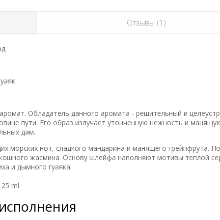
Отзывы (1)
рд
Гуаяк
 аромат. Обладатель данного аромата - решительный и целеуст
овине пути. Его образ излучает утонченную нежность и манящу
льных дам.
х морских нот, сладкого мандарина и манящего грейпфрута. По
скошного жасмина. Основу шлейфа наполняют мотивы теплой се
ха и дымного гуаяка.
 25 ml
 исполнения