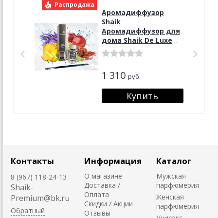
Распродажа
Р
Аромадиффузор
Shaik
Аромадиффузор для
дома Shaik De Luxe
Bamboo № 159
Christian Dior Sauvage
100мл
1 310
руб.
Контакты
Информация
Каталог
О магазине
Мужская
8 (967) 118-24-13
Доставка /
парфюмерия
Shaik-
Оплата
Женская
Premium@bk.ru
Скидки / Акции
парфюмерия
Обратный
Отзывы
Унисекс