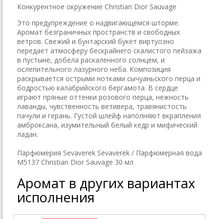
Конкурентное окружение Christian Dior Sauvage
Это предупреждение о надвигающемся шторме.
Аромат безграничных пространств и свободных
ветров. Свежий и бунтарский букет виртуозно
передает атмосферу бескрайнего скалистого пейзажа
в пустыне, добела раскаленного солнцем, и
ослепительного лазурного неба. Композиция
раскрывается острыми нотками сычуаньского перца и
бодростью калабрийского бергамота. В сердце
играют пряные оттенки розового перца, нежность
лаванды, чувственность ветивера, травянистость
пачули и герань. Густой шлейф наполняют вкрапления
амброксана, изумительный белый кедр и мифический
ладан.
Парфюмерия Sevaverek Sevaverek / Парфюмерная вода
M5137 Christian Dior Sauvage 30 мл
Аромат в других вариантах
исполнения